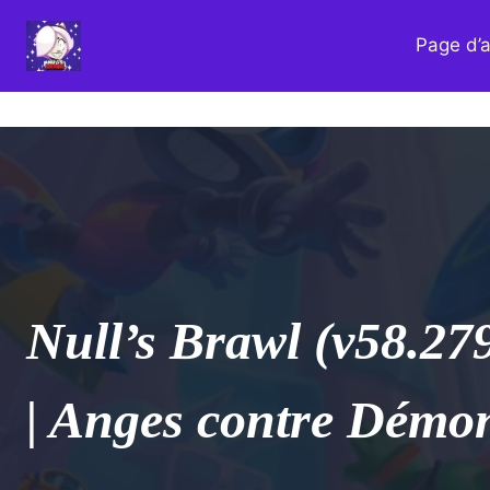
Aller
au
Page d’a
contenu
Null’s Brawl (v58.27
| Anges contre Démo