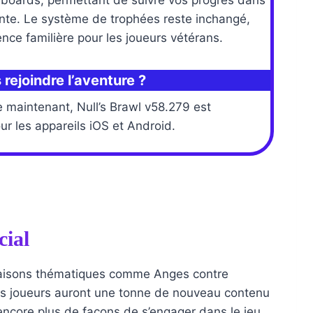
rboards, permettant de suivre vos progrès dans
ante. Le système de trophées reste inchangé,
nce familière pour les joueurs vétérans.
ejoindre l’aventure ?
de maintenant, Null’s Brawl v58.279 est
r les appareils iOS et Android.
cial
 saisons thématiques comme Anges contre
 les joueurs auront une tonne de nouveau contenu
encore plus de façons de s’engager dans le jeu