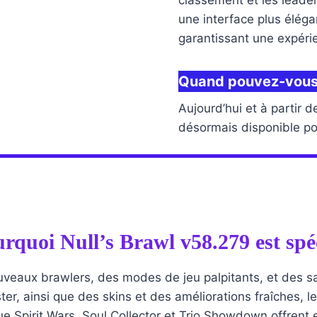
classement et les leade
une interface plus élég
garantissant une expérie
Quand pouvez-vous r
Aujourd’hui et à partir 
désormais disponible pou
rquoi Null’s Brawl v58.279 est spé
ouveaux brawlers, des modes de jeu palpitants, et des
ter, ainsi que des skins et des améliorations fraîches,
e Spirit Wars, Soul Collector et Trio Showdown offrent 