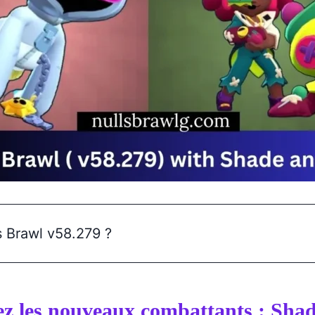
s Brawl v58.279 ?
z les nouveaux combattants : Shad