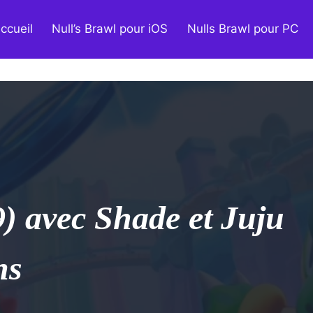
ccueil
Null’s Brawl pour iOS
Nulls Brawl pour PC
9) avec Shade et Juju
ns