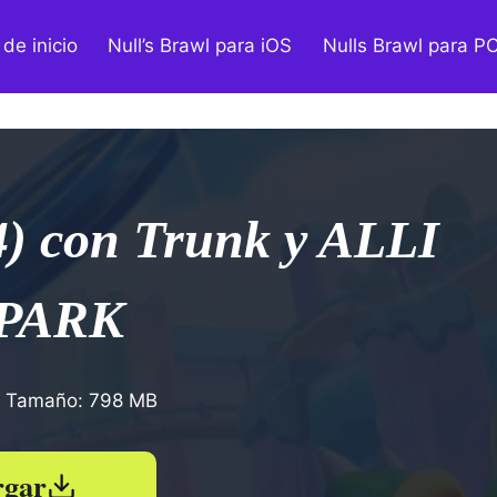
de inicio
Null’s Brawl para iOS
Nulls Brawl para P
4) con Trunk y ALLI
R PARK
 | Tamaño: 798 MB
rgar