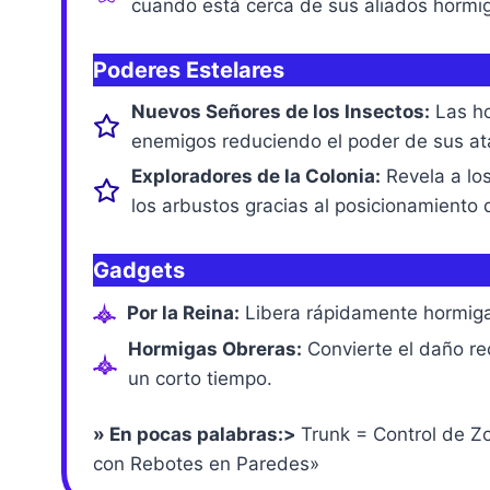
cuando está cerca de sus aliados hormi
Poderes Estelares
Nuevos Señores de los Insectos:
Las ho
enemigos reduciendo el poder de sus at
Exploradores de la Colonia:
Revela a lo
los arbustos gracias al posicionamiento
Gadgets
Por la Reina:
Libera rápidamente hormiga
Hormigas Obreras:
Convierte el daño re
un corto tiempo.
»
En pocas palabras:
>
Trunk = Control de Z
con Rebotes en Paredes»