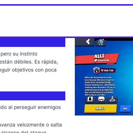
 pero su instinto
stán débiles. Es rápida,
seguir objetivos con poca
do al perseguir enemigos
vanza velozmente o salta
 alcance del ataque