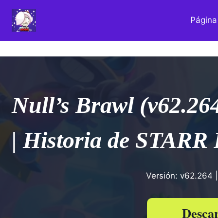
Saltar
al
Página 
contenido
Null’s Brawl (v62.26
| Historia de STAR
Versión: v62.264
Desca