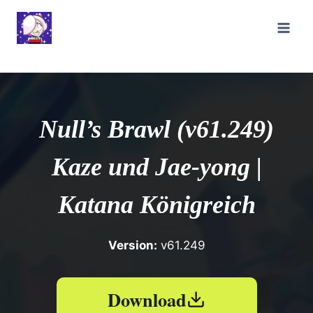
Zum
Inhalt
springen
Null’s Brawl (v61.249)
Kaze und Jae-yong |
Katana Königreich
Version:
v61.249
Download